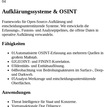
04
Aufklärungssysteme & OSINT
Frameworks für Open-Source-Aufklärung und
entscheidungsunterstützende Systeme. Wir entwickeln die
Erfassungs-, Fusions- und Analysepipelines, die offene Daten in
operative Aufklärung verwandeln.
Fähigkeiten
0
1
Automatisierte OSINT-Erfassung aus mehreren Quellen in
großem Maßstab.
0
2
GEOINT- und FININT-Korrelation.
0
3
Identitäts- und Entitätsauflösung.
0
4
Beobachtung von Bedrohungsakteuren im Surface-, Deep-
und Darkweb.
0
5
Analyst-Werkzeuge und entscheidungsunterstützende
Oberflächen.
Anwendungen
Threat Intelligence für Staat und Konzerne.
Vortransaktionale Due Diligence.