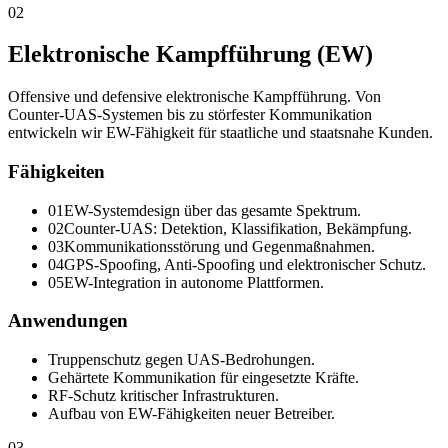
02
Elektronische Kampfführung (EW)
Offensive und defensive elektronische Kampfführung. Von
Counter-UAS-Systemen bis zu störfester Kommunikation
entwickeln wir EW-Fähigkeit für staatliche und staatsnahe Kunden.
Fähigkeiten
0
1
EW-Systemdesign über das gesamte Spektrum.
0
2
Counter-UAS: Detektion, Klassifikation, Bekämpfung.
0
3
Kommunikationsstörung und Gegenmaßnahmen.
0
4
GPS-Spoofing, Anti-Spoofing und elektronischer Schutz.
0
5
EW-Integration in autonome Plattformen.
Anwendungen
Truppenschutz gegen UAS-Bedrohungen.
Gehärtete Kommunikation für eingesetzte Kräfte.
RF-Schutz kritischer Infrastrukturen.
Aufbau von EW-Fähigkeiten neuer Betreiber.
03