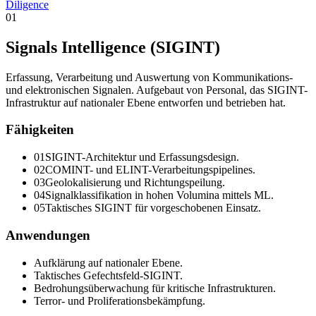
Diligence
01
Signals Intelligence (SIGINT)
Erfassung, Verarbeitung und Auswertung von Kommunikations-
und elektronischen Signalen. Aufgebaut von Personal, das SIGINT-
Infrastruktur auf nationaler Ebene entworfen und betrieben hat.
Fähigkeiten
0
1
SIGINT-Architektur und Erfassungsdesign.
0
2
COMINT- und ELINT-Verarbeitungspipelines.
0
3
Geolokalisierung und Richtungspeilung.
0
4
Signalklassifikation in hohen Volumina mittels ML.
0
5
Taktisches SIGINT für vorgeschobenen Einsatz.
Anwendungen
Aufklärung auf nationaler Ebene.
Taktisches Gefechtsfeld-SIGINT.
Bedrohungsüberwachung für kritische Infrastrukturen.
Terror- und Proliferationsbekämpfung.