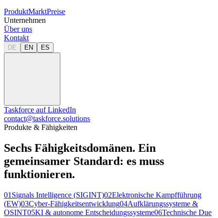
Produkt
Markt
Preise
Unternehmen
Über uns
Kontakt
DE
EN
ES
Taskforce auf LinkedIn
contact@taskforce.solutions
Produkte & Fähigkeiten
Sechs Fähigkeitsdomänen.
Ein
gemeinsamer Standard: es muss
funktionieren.
01
Signals Intelligence (SIGINT)
02
Elektronische Kampfführung
(EW)
03
Cyber-Fähigkeitsentwicklung
04
Aufklärungssysteme &
OSINT
05
KI & autonome Entscheidungssysteme
06
Technische Due