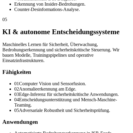
Erkennung von Insider-Bedrohungen.
Counter-Desinformations-Analyse.
05
KI & autonome Entscheidungssysteme
Maschinelles Lernen für Sicherheit, Überwachung,
Bedrohungserkennung und sicherheitskritische Steuerung. Wir
bauen Modelle, Trainingspipelines und operative
Einsatzinfrastrukturen.
Fähigkeiten
0
1
Computer Vision und Sensorfusion.
0
2
Anomalieerkennung am Edge.
0
3
Edge-Inferenz für sicherheitskritische Anwendungen.
0
4
Entscheidungsunterstützung und Mensch-Maschine-
Teaming.
0
5
Adversariale Robustheit und Sicherheitsprüfung.
Anwendungen