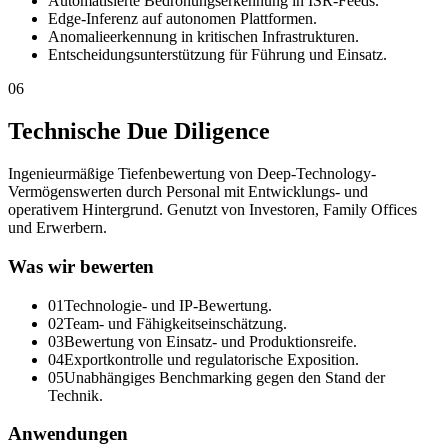
Automatisierte Bedrohungserkennung in ISR-Feeds.
Edge-Inferenz auf autonomen Plattformen.
Anomalieerkennung in kritischen Infrastrukturen.
Entscheidungsunterstützung für Führung und Einsatz.
06
Technische Due Diligence
Ingenieurmäßige Tiefenbewertung von Deep-Technology-
Vermögenswerten durch Personal mit Entwicklungs- und
operativem Hintergrund. Genutzt von Investoren, Family Offices
und Erwerbern.
Was wir bewerten
0
1
Technologie- und IP-Bewertung.
0
2
Team- und Fähigkeitseinschätzung.
0
3
Bewertung von Einsatz- und Produktionsreife.
0
4
Exportkontrolle und regulatorische Exposition.
0
5
Unabhängiges Benchmarking gegen den Stand der
Technik.
Anwendungen